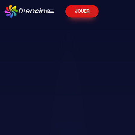
fran
cine
JOUER