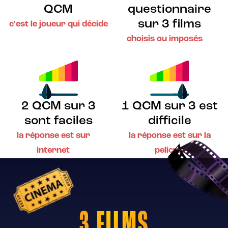
QCM
questionnaire
sur 3 films
c'est le joueur qui décide
choisis ou imposés
2 QCM sur 3
1 QCM sur 3 est
sont faciles
difficile
la réponse est sur
la réponse est sur la
internet
pelicule
3
FILMS