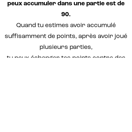
peux accumuler dans une partie est de
90.
Quand tu estimes avoir accumulé
suffisamment de points, après avoir joué
plusieurs parties,
tu peux échanger tes points contre des
cartes-cadeaux,
ou contre de nouvelles parties.
Exemple : tu joues une partie de 45 QCM
Une bonne réponse à un QCM te
rapporte