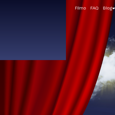
t
Comment ça marche ?
Filmo
FAQ
Blog
920-202