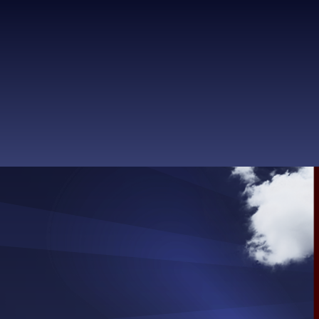
fran
cine
Accueil
Concep
1