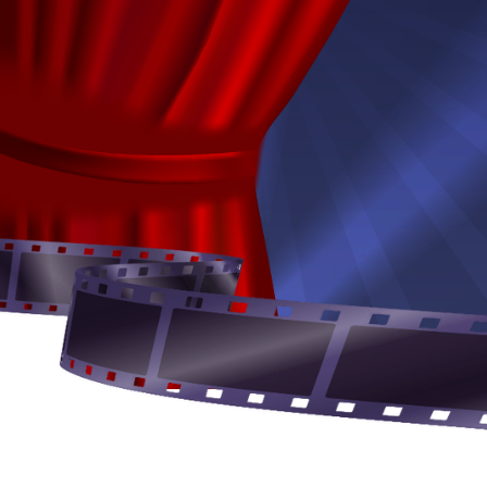
LE CONCEPT
our la question su