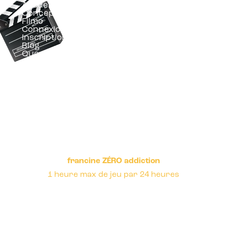
Accueil
Comment ça mar
Concept
Règle du jeu
Filmo
Mises
Connexion au jeu
Gains
Inscription au jeu
Conseils
Blog
Question Surprise
francine ZÉRO addiction
1 heure max de jeu par 24 heures