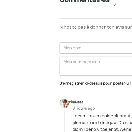
Commentaires
0
N'hésite pas à donner ton avis sur l
S'enregistrer ci-dessus pour poster un
Supprimer
Guest
6 hours ago
Lorem ipsum dolor sit amet,
elementum tristique. Duis c
diam libero vitae erat. Aen