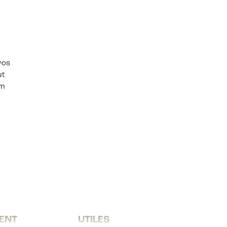
ros
ut
em
ENT
UTILES