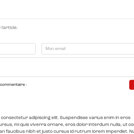
'article.
 commentaire :
 consectetur adipiscing elit. Suspendisse varius enim in eros
ursus, mi quis viverra ornare, eros dolor interdum nulla, ut
ean faucibus nibh et justo cursus id rutrum lorem imperdiet. N