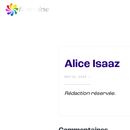
fran
cine
Accueil
Concep
Alice Isaaz
MAY 31, 2024
|
Rédaction réservée.