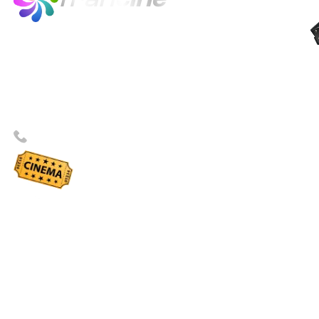
fran
cine
francine est le quiz en ligne du cinéma
français, de 1920 à 2024.
Avec 21 000 questions sur 300 films,
francine distrait, instruit et gratifie ses joueurs.
INFOS : 06 83 39 78 09
FRANCINE 2025 - TOUS DROITS RÉSERVÉS