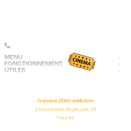
Avec 21 000 questions sur 300 films,
francine distrait, instruit et gratifie
ses joueurs.
INFOS : 06 83 39 78 09
MENU
FONCTIONNEMENT
UTILES
francine ZÉRO addiction
1 heure max de jeu par 24
heures