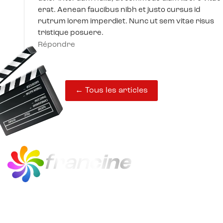
erat. Aenean faucibus nibh et justo cursus id
rutrum lorem imperdiet. Nunc ut sem vitae risus
tristique posuere.
Répondre
← Tous les articles
fran
cine
francine est le quiz en ligne du cinéma
français, de 1920 à 2024.