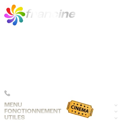
fran
cine
francine est le quiz en ligne du cinéma
français, de 1920 à 2024.
Avec 21 000 questions sur 300 films,
francine distrait, instruit et gratifie
ses joueurs.
INFOS : 06 83 39 78 09
MENU
FONCTIONNEMENT
UTILES