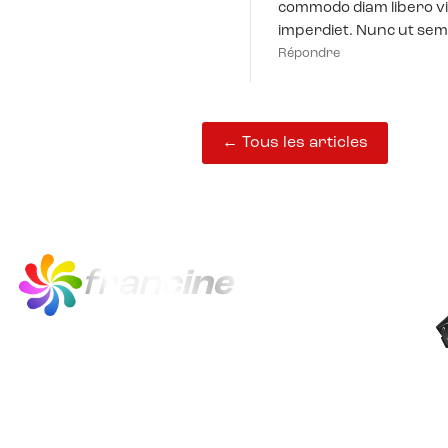
commodo diam libero vi
imperdiet. Nunc ut sem 
Répondre
← Tous les articles
fran
cine
francine est le quiz en ligne du cinéma
français, de 1920 à 2024.
Avec 21 000 questions sur 300 films,
francine distrait, instruit et gratifie ses joueurs.