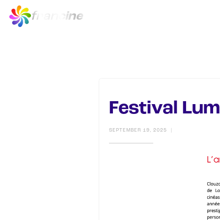
fran
cine
Accueil
Concep
Festival Lum
SEPTEMBER 19, 2025
|