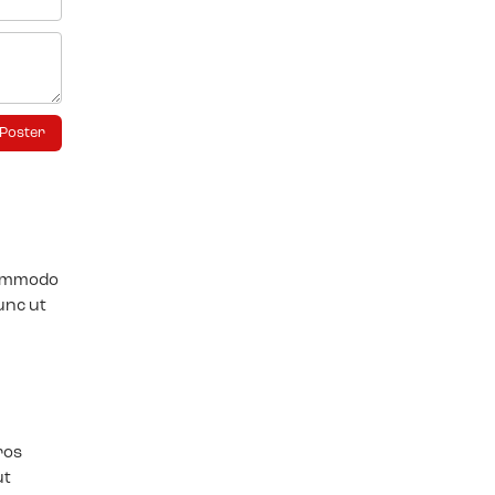
 commodo
unc ut
ros
ut