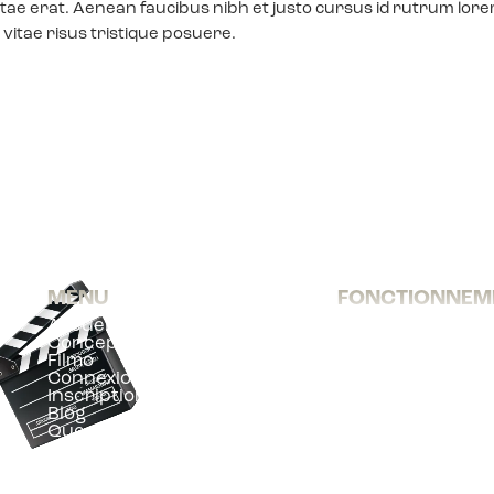
tae erat. Aenean faucibus nibh et justo cursus id rutrum lor
vitae risus tristique posuere.
MENU
FONCTIONNEM
Accueil
Comment ça mar
Concept
Règle du jeu
Filmo
Mises
Connexion au jeu
Gains
Inscription au jeu
Conseils
Blog
Question Surprise