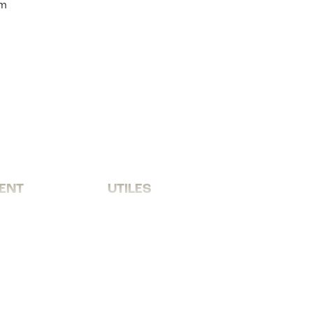
em
ENT
UTILES
che ?
FAQ
Nous contacter
Mentions légales
Politique de confidentialité
CGVU