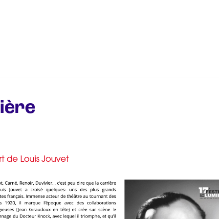
t
Comment ça marche ?
Filmo
FAQ
Blog
ière