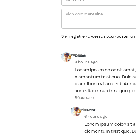
S'enregistrer ci-dessus pour poster un
Supprimer
Guest
6 hours ago
Lorem ipsum dolor sit amet,
elementum tristique. Duis c
diam libero vitae erat. Aen
sem vitae risus tristique po
Répondre
Supprimer
Guest
6 hours ago
Lorem ipsum dolor sit a
elementum tristique. Du