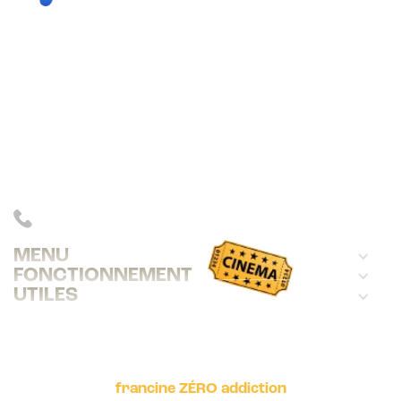
francine est le quiz en ligne du cinéma
français, de 1920 à 2024.
Avec 21 000 questions sur 300 films,
francine distrait, instruit et gratifie
ses joueurs.
INFOS : 06 83 39 78 09
MENU
FONCTIONNEMENT
UTILES
francine ZÉRO addiction