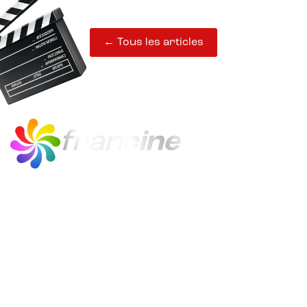
← Tous les articles
fran
cine
francine est le quiz en ligne du cinéma
français, de 1920 à 2024.
Avec 21 000 questions sur 300 films,
francine distrait, instruit et gratifie
ses joueurs.