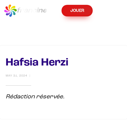
fran
cine
JOUER
Hafsia Herzi
MAY 31, 2024
|
Rédaction réservée.