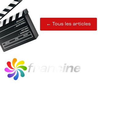
← Tous les articles
fran
cine
francine est le quiz en ligne du cinéma
français, de 1920 à 2024.
Avec 21 000 questions sur 300 films,
francine distrait, instruit et gratifie