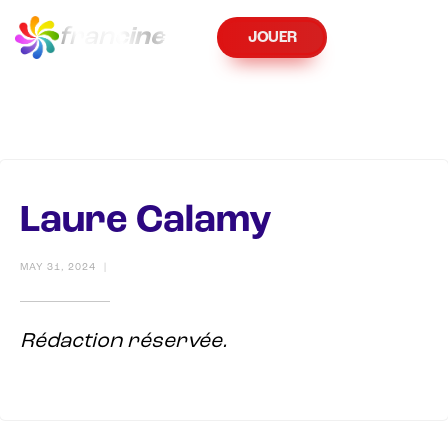
fran
cine
JOUER
Laure Calamy
MAY 31, 2024
|
Rédaction réservée.