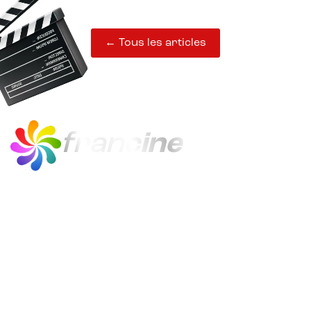
← Tous les articles
fran
cine
francine est le quiz en ligne du cinéma
français, de 1920 à 2024.
Avec 21 000 questions sur 300 films,
francine distrait, instruit et gratifie
ses joueurs.