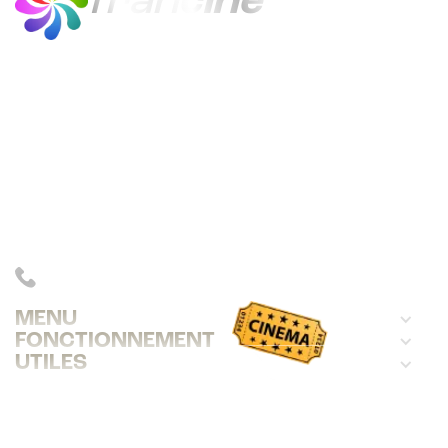
fran
cine
francine est le quiz en ligne du cinéma
français, de 1920 à 2024.
Avec 21 000 questions sur 300 films,
francine distrait, instruit et gratifie
ses joueurs.
INFOS : 06 83 39 78 09
MENU
FONCTIONNEMENT
UTILES