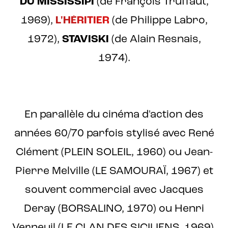
DU MISSISSIPI
(de François Truffaut,
1969),
L'HÉRITIER
(de Philippe Labro,
1972),
STAVISKI
(de Alain Resnais,
1974).
En parallèle du cinéma d'action des
années 60/70 parfois stylisé avec René
Clément (PLEIN SOLEIL, 1960) ou Jean-
Pierre Melville (LE SAMOURAÏ, 1967) et
souvent commercial avec Jacques
Deray (BORSALINO, 1970) ou Henri
Verneuil (LE CLAN DES SICILIENS, 1969),