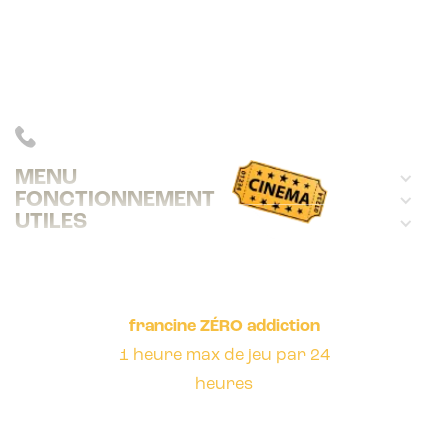
Avec 23 000 QCM sur 330 films,
francine distrait, instruit et gratifie
ses joueurs.
INFOS : +33 (0)6 83 39 78 09
MENU
FONCTIONNEMENT
UTILES
francine ZÉRO addiction
1 heure max de jeu par 24
heures